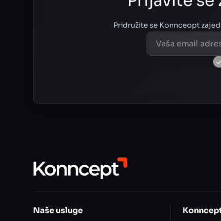
Prijavite s
Pridružite se Konnceopt zajedni
Naše usluge
Konncep