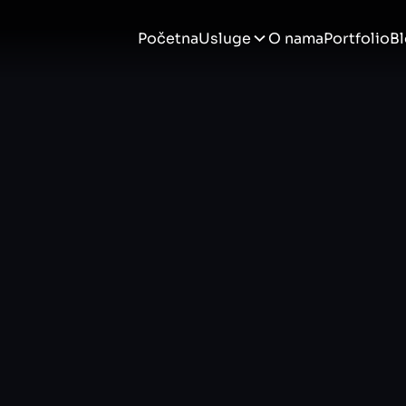
Početna
Usluge
O nama
Portfolio
B