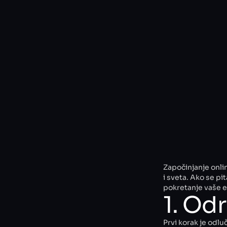
Započinjanje onlin
i sveta. Ako se pi
pokretanje vaše 
1. Odr
Prvi korak je odluč