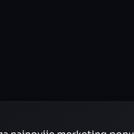
Vesti
June 11, 2025
Šta je marketing agencija i kako vam
može pomoći?