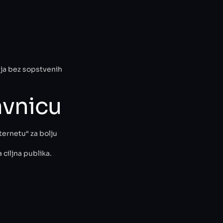
daja bez sopstvenih
avnicu
nternetu“ za bolju
 ciljna publika.