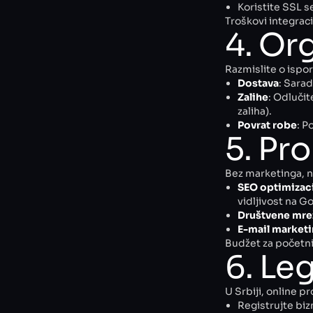
Koristite SSL se
Troškovi integrac
4. Or
Razmislite o ispor
Dostava
: Sara
Zalihe
: Odlučit
zaliha).
Povrat robe
: P
5. Pr
Bez marketinga, n
SEO optimizac
vidljivost na G
Društvene mre
E-mail market
Budžet za početn
6. Leg
U Srbiji, online p
Registrujte biz