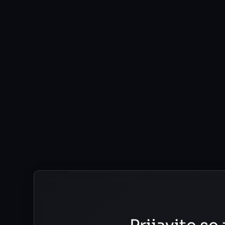
Web Sajtovi
June 30, 2025
Zašto je SEO Optimizacija Ključna za
Uspeh Vašeg Web Sajta?