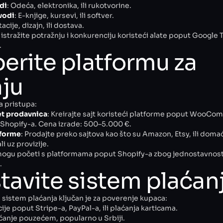
di
: Odeća, elektronika, ili rukotvorine.
zvodi
: E-knjige, kursevi, ili softver.
acije, dizajn, ili dostava.
– istražite potražnju i konkurenciju koristeći alate poput Google T
.
berite platformu za
ju
a pristupa:
net prodavnica
: Kreirajte sajt koristeći platforme poput WooC
 Shopify-a. Cena izrade: 500–5.000 €.
tforme
: Prodajte preko sajtova kao što su Amazon, Etsy, ili doma
ali uz provizije.
mogu početi s platformama poput Shopify-a zbog jednostavnosti, 
.
stavite sistem plaćan
 sistem plaćanja ključan je za poverenje kupaca:
cije poput Stripe-a, PayPal-a, ili plaćanja karticama.
anje pouzećem, popularno u Srbiji.