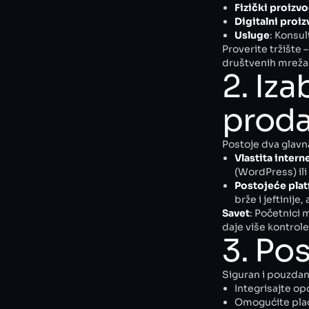
Fizički proizvo
Digitalni proi
Usluge
: Konsult
Proverite tržište 
društvenih mreža
2. Iza
proda
Postoje dva glavn
Vlastita inter
(WordPress) ili
Postojeće pla
brže i jeftinije, 
Savet
: Početnici 
daje više kontrole
3. Po
Siguran i pouzdan
Integrisajte op
Omogućite plać