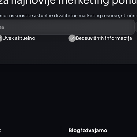
e za najnovije merketing ponu
ci i iskoristite aktuelne i kvalitetne marketing resurse, stručne
Uvek aktuelno
Bez suvišnih informacija
t
Blog izdvajamo