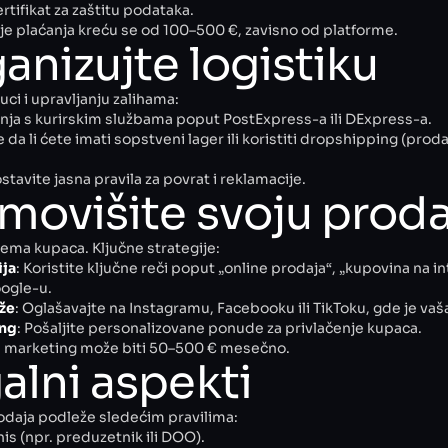
rtifikat za zaštitu podataka.
ije plaćanja kreću se od 100–500 €, zavisno od platforme.
ganizujte logistiku
uci i upravljanju zalihama:
dnja s kurirskim službama poput PostExpress-a ili DExpress-a.
e da li ćete imati sopstveni lager ili koristiti dropshipping (pro
ostavite jasna pravila za povrat i reklamacije.
omovišite svoju prod
ema kupaca. Ključne strategije:
ija
: Koristite ključne reči poput „online prodaja“, „kupovina na i
oogle-u.
že
: Oglašavajte na Instagramu, Facebooku ili TikToku, gde je vaša
ing
: Pošaljite personalizovane ponude za privlačenje kupaca.
i marketing može biti 50–500 € mesečno.
alni aspekti
rodaja podleže sledećim pravilima:
nis (npr. preduzetnik ili DOO).