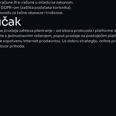
e račune ili e-račune u skladu sa zakonom.
s GDPR-om (zaštita podataka korisnika).
ovođu za tačne obaveze i troškove.
učak
e prodaje zahteva planiranje – od izbora proizvoda i platforme do
ite s jednostavnim rešenjem, poput prodaje na postojećim plat
 sopstvenu internet prodavnicu. Uz dobru strategiju, online p
 izvor prihoda.