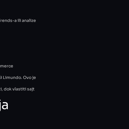
rends-a ili analize
ommerce
ći Limundo. Ovo je
dok vlastiti sajt
ja