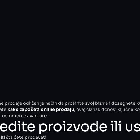
e prodaje odličan je način da proširite svoj biznis i dosegnete 
tate
kako započeti online prodaju
, ovaj članak donosi ključne 
e-commerce avanture.
edite proizvode ili u
iti šta ćete prodavati: