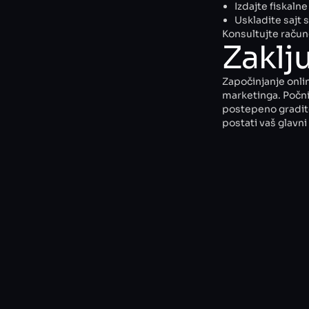
Izdajte fiskaln
Uskladite sajt 
Konsultujte račun
Zaklj
Započinjanje onlin
marketinga. Počn
postepeno gradite
postati vaš glavni