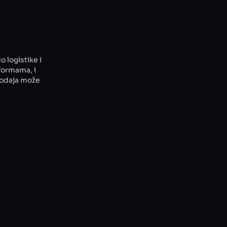
 logistike i
formama, i
rodaja može