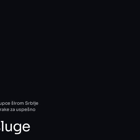
kupce širom Srbije
korake za uspešno
sluge